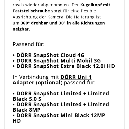
rasch wieder abgenommen. Der
Kugelkopf mit
Feststellschraube
sorgt für eine flexible
Ausrichtung der Kamera. Die Halterung ist
um
360° drehbar und 30° in alle Richtungen
neigbar.
Passend für:
• DÖRR SnapShot Cloud 4G
•
DÖRR SnapShot Multi Mobil 3G
• DÖRR
SnapShot Extra Black 12.0i HD
In Verbindung mit
DÖRR Uni 1
Adapter
(
optional
) passend für:
•
DÖRR
SnapShot Limited + Limited
Black 5.0 S
•
DÖRR
SnapShot Limited + Limited
Black 8MP
•
DÖRR
SnapShot Mini Black 12MP
HD