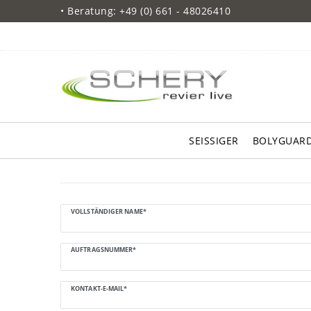
• Beratung: +49 (0) 661 - 48026410
SEISSIGER
BOLYGUAR
Ceres::Template.mailFormHoneypotLabel
VOLLSTÄNDIGER NAME*
AUFTRAGSNUMMER*
KONTAKT-E-MAIL*