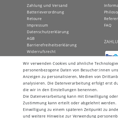
Zahlung und Versand
Inform
Batterieverordnung
Philoso
Retoure
Refere
Impressum
FAQ
Daten­schutz­erklärung
AGB
ZAHL
Barrierefreiheitserklärung
Widerrufs­recht
Kontakt
Wir verwenden Cookies und ähnliche Technologie
Vertrag widerrufen
personenbezogene Daten von Besucher:innen unser
Es gilt unsere
Datenschutzerklärung
Anzeigen zu personalisieren, Medien von Drittanb
analysieren. Die Datenverarbeitung erfolgt erst du
FOTOALBUM
die wir in den Einstellungen benennen.
Die Datenverarbeitung kann mit Einwilligung oder
M-80XT & M-100 Nacht
Zustimmung kann erteilt oder abgelehnt werden. E
Einwilligung zu einem späteren Zeitpunkt zu änd
und weitere Hinweise zur Verwendung personenb