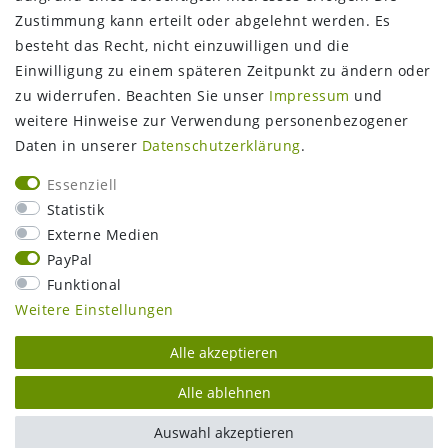
Zustimmung kann erteilt oder abgelehnt werden. Es
FOLGEN SIE UNS
besteht das Recht, nicht einzuwilligen und die
Einwilligung zu einem späteren Zeitpunkt zu ändern oder
zu widerrufen. Beachten Sie unser
Impressum
und
weitere Hinweise zur Verwendung personenbezogener
Daten in unserer
Daten­schutz­erklärung
.
Essenziell
Statistik
Externe Medien
PayPal
Funktional
Weitere Einstellungen
Alle akzeptieren
Alle ablehnen
Auswahl akzeptieren
plentymarkets Template von
Plenty Lions