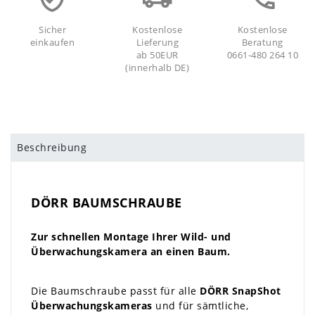
Sicher
Kostenlose
Kostenlose
einkaufen
Lieferung
Beratung
ab 50EUR
0661-480 264 10
(innerhalb DE)
Beschreibung
DÖRR BAUMSCHRAUBE
Zur schnellen Montage Ihrer Wild- und
Überwachungskamera an einen Baum.
Die Baumschraube passt für alle
DÖRR SnapShot
Überwachungskameras
und für sämtliche,