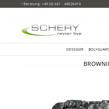
• Beratung: +49 (0) 661 - 48026410
SEISSIGER
BOLYGUAR
BROWNIN