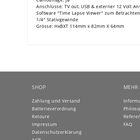
Anschlüsse: TV out, USB & externer 12 Volt A
Software "Time Lapse Viewer" zum Betrachte
1/4" Stativgewinde
Grösse: HxBXT 114mm x 82mm X 64mm
SHOP
MEHR 
Zahlung und Versand
Inform
Batterieverordnung
Philoso
Retoure
Refere
Impressum
FAQ
Daten­schutz­erklärung
AGB