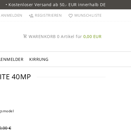
• Kostenloser Versand ab 50,- EUR innerhalb DE
ANMELDEN
REGISTRIEREN
WUNSCHLISTE
WARENKORB
0
Artikel für
0,00 EUR
LENMELDER
KIRRUNG
ITE 40MP
egsmodel
9,00 €