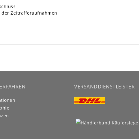
nschluss
n der Zeitrafferaufnahmen
ERFAHREN
VERSANDDIENSTLEISTER
ationen
phie
nzen