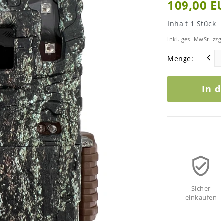
109,00 
Inhalt
1
Stück
inkl. ges. MwSt. zzg
Menge:
In 
Sicher
einkaufen