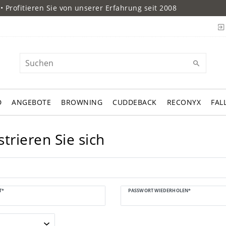
• Profitieren Sie von unserer Erfahrung seit 2008
D
ANGEBOTE
BROWNING
CUDDEBACK
RECONYX
FAL
strieren Sie sich
n
T*
PASSWORT WIEDERHOLEN*