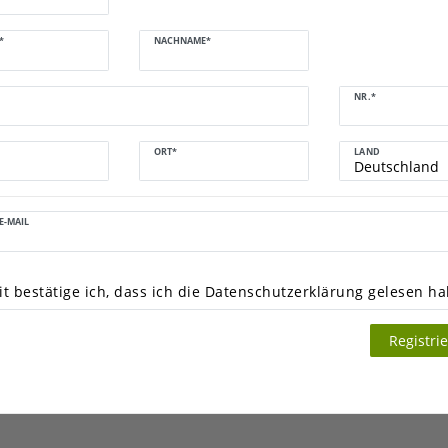
*
NACHNAME*
NR.*
ORT*
LAND
E-MAIL
t bestätige ich, dass ich die
Daten­schutz­erklärung
gelesen ha
Registri