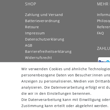
SHOP
MEHR 
Zahlung und Versand
Inform
Batterieverordnung
Philoso
Retoure
Refere
Impressum
FAQ
Daten­schutz­erklärung
AGB
ZAHL
Barrierefreiheitserklärung
Widerrufs­recht
Kontakt
Wir verwenden Cookies und ähnliche Technologie
Vertrag widerrufen
personenbezogene Daten von Besucher:innen unser
Es gilt unsere
Datenschutzerklärung
Anzeigen zu personalisieren, Medien von Drittanb
analysieren. Die Datenverarbeitung erfolgt erst du
FOTOALBUM
die wir in den Einstellungen benennen.
Die Datenverarbeitung kann mit Einwilligung oder
M-80XT & M-100 Nacht
Zustimmung kann erteilt oder abgelehnt werden. E