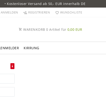
• Kostenloser Versand ab 50,- EUR innerhalb DE
ANMELDEN
REGISTRIEREN
WUNSCHLISTE
WARENKORB
0
Artikel für
0,00 EUR
LENMELDER
KIRRUNG