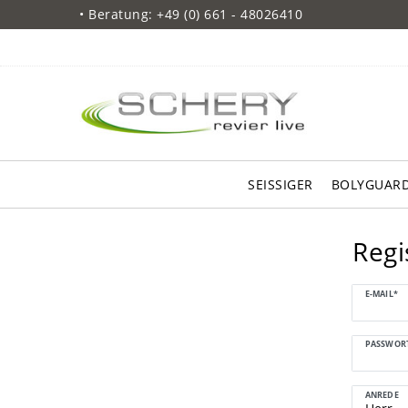
• Beratung: +49 (0) 661 - 48026410
SEISSIGER
BOLYGUAR
Regi
Honig
E-MAIL*
registriere
PASSWOR
ANREDE