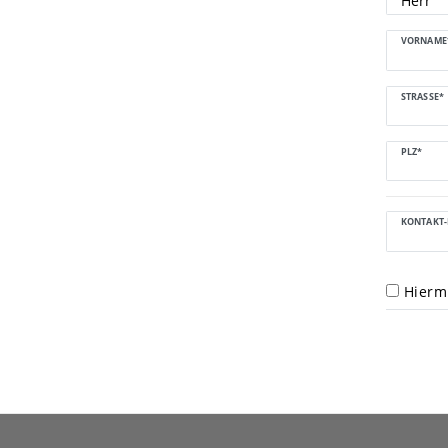
VORNAME
STRASSE*
PLZ*
KONTAKT-
Hiermi