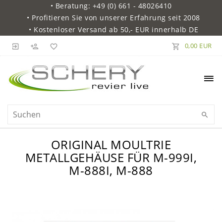
• Beratung: +49 (0) 661 - 48026410
• Profitieren Sie von unserer Erfahrung seit 2008
• Kostenloser Versand ab 50,- EUR innerhalb DE
0,00 EUR
ORIGINAL MOULTRIE
METALLGEHÄUSE FÜR M-999I,
M-888I, M-888